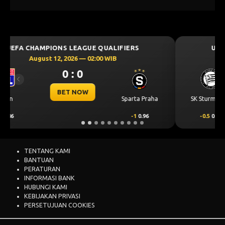
UEFA CHAMPIONS LEAGUE QUALIFIERS
August 12, 2026 — 01:30 WIB
0 : 0
Previous
Next
BET NOW
SK Sturm Graz
Fenerbahce
-0.5
0.95
0.5
0.87
TENTANG KAMI
BANTUAN
PERATURAN
INFORMASI BANK
HUBUNGI KAMI
KEBIJAKAN PRIVASI
PERSETUJUAN COOKIES