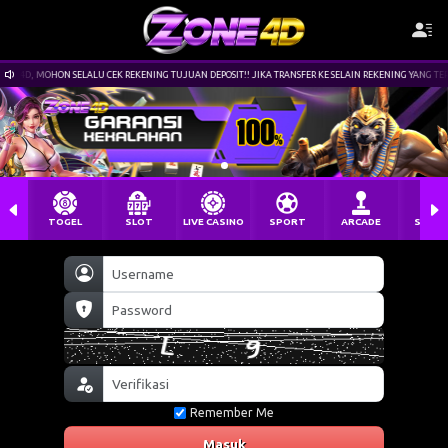
D, MOHON SELALU CEK REKENING TUJUAN DEPOSIT!! JIKA TRANSFER KE SELAIN REKENING YANG TERTERA
TOGEL
SLOT
LIVE CASINO
SPORT
ARCADE
SABU
Remember Me
Masuk