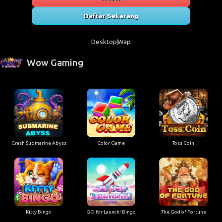
Daftar Sekarang
Desktop
Wap
Wow Gaming
Crash Submarine Abyss
Color Game
Toss Coin
Kitty Bingo
GO for Launch! Bingo
The God of Fortune