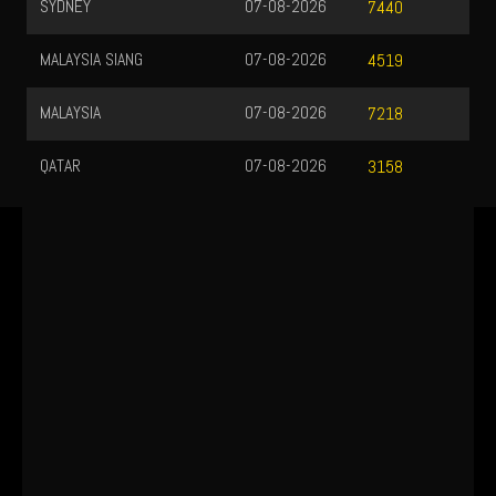
SYDNEY
07-08-2026
7440
MALAYSIA SIANG
07-08-2026
4519
MALAYSIA
07-08-2026
7218
QATAR
07-08-2026
3158