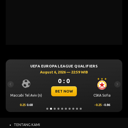
UEFA EUROPA LEAGUE QUALIFIERS
August 6, 2026 — 22:59 WIB
0 : 0
Previous
Next
BET NOW
Maccabi Tel Aviv (n)
CSKA Sofia
0.25
0.68
-0.25
-0.86
TENTANG KAMI