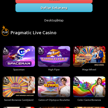
Daftar Sekarang
Desktop
Wap
Pragmatic Live Casino
Spaceman
High Flyer
Mega Wheel
Sweet Bonanza Candyland
Gates of Olympus Roulette
Color Game Bonanza