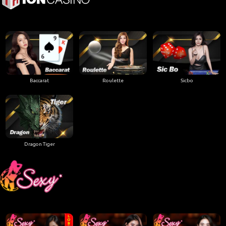
Baccarat
Roulette
Sicbo
Dragon Tiger