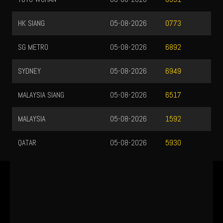
HK SIANG
05-08-2026
0773
SG METRO
05-08-2026
6892
SYDNEY
05-08-2026
6949
MALAYSIA SIANG
05-08-2026
6517
MALAYSIA
05-08-2026
1592
QATAR
05-08-2026
5930