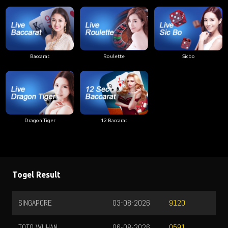
Baccarat
Roulette
Sicbo
Dragon Tiger
12 Baccarat
Togel Result
SINGAPORE
03-08-2026
9120
TOTO WUHAN
06-08-2026
0591