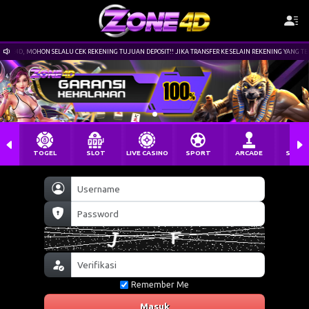
4D, MOHON SELALU CEK REKENING TUJUAN DEPOSIT!! JIKA TRANSFER KE SELAIN REKENING YANG TERTER
TOGEL
SLOT
LIVE CASINO
SPORT
ARCADE
SABU
Remember Me
Masuk