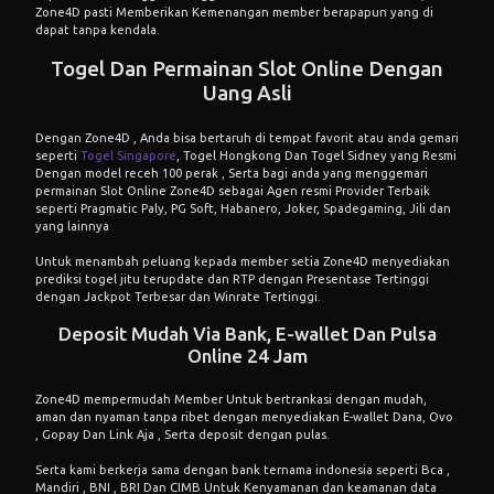
Zone4D pasti Memberikan Kemenangan member berapapun yang di
dapat tanpa kendala.
Togel Dan Permainan Slot Online Dengan
Uang Asli
Dengan Zone4D , Anda bisa bertaruh di tempat favorit atau anda gemari
seperti
Togel Singapore
, Togel Hongkong Dan Togel Sidney yang Resmi
Dengan model receh 100 perak , Serta bagi anda yang menggemari
permainan Slot Online Zone4D sebagai Agen resmi Provider Terbaik
seperti Pragmatic Paly, PG Soft, Habanero, Joker, Spadegaming, Jili dan
yang lainnya
Untuk menambah peluang kepada member setia Zone4D menyediakan
prediksi togel jitu terupdate dan RTP dengan Presentase Tertinggi
dengan Jackpot Terbesar dan Winrate Tertinggi.
Deposit Mudah Via Bank, E-wallet Dan Pulsa
Online 24 Jam
Zone4D mempermudah Member Untuk bertrankasi dengan mudah,
aman dan nyaman tanpa ribet dengan menyediakan E-wallet Dana, Ovo
, Gopay Dan Link Aja , Serta deposit dengan pulas.
Serta kami berkerja sama dengan bank ternama indonesia seperti Bca ,
Mandiri , BNI , BRI Dan CIMB Untuk Kenyamanan dan keamanan data