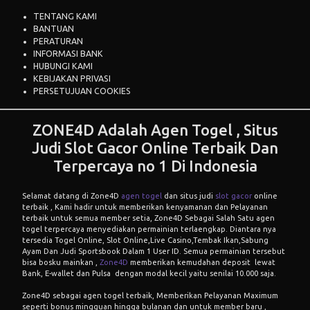
TENTANG KAMI
BANTUAN
PERATURAN
INFORMASI BANK
HUBUNGI KAMI
KEBIJAKAN PRIVASI
PERSETUJUAN COOKIES
ZONE4D Adalah Agen Togel , Situs
Judi Slot Gacor Online Terbaik Dan
Terpercaya no 1 Di Indonesia
Selamat datang di Zone4D
agen togel
dan situs judi
slot gacor
online
terbaik , Kami hadir untuk memberikan kenyamanan dan Pelayanan
terbaik untuk semua member setia, Zone4D Sebagai Salah Satu agen
togel terpercaya menyediakan permainian terlaengkap. Diantara nya
tersedia Togel Online, Slot Online,Live Casino,Tembak Ikan,Sabung
Ayam Dan Judi Sportsbook Dalam 1 User ID. Semua permainian tersebut
bisa bosku mainkan ,
Zone4D
memberikan kemudahan deposit lewat
Bank, E-wallet dan Pulsa dengan modal kecil yaitu senilai 10.000 saja.
Zone4D sebagai agen togel terbaik, Memberikan Pelayanan Maximum
seperti bonus mingguan hingga bulanan dan untuk member baru ,